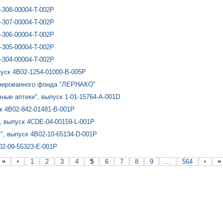
-308-00004-T-002P
-307-00004-T-002P
-306-00004-T-002P
-305-00004-T-002P
-304-00004-T-002P
пуск 4B02-1254-01000-B-005P
инированного фонда "ЛЕРНАКО"
ные аптеки", выпуск 1-01-15764-A-001D
к 4B02-842-01481-B-001P
, выпуск 4CDE-04-00159-L-001P
, выпуск 4B02-10-65134-D-001P
02-09-55323-E-001P
1
2
3
4
5
6
7
8
9
...
564