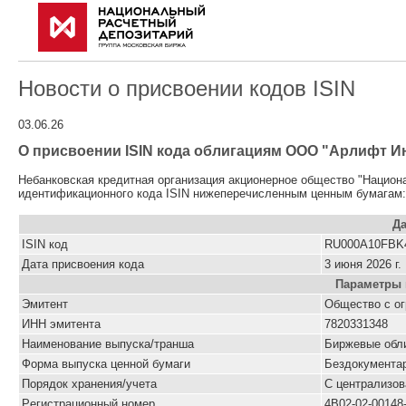
Новости о присвоении кодов ISIN
03.06.26
О присвоении ISIN кода облигациям ООО "Арлифт Ин
Небанковская кредитная организация акционерное общество "Национ
идентификационного кода ISIN нижеперечисленным ценным бумагам:
Да
ISIN код
RU000A10FBK
Дата присвоения кода
3 июня 2026 г.
Параметры 
Эмитент
Общество с ог
ИНН эмитента
7820331348
Наименование выпуска/транша
Биржевые обли
Форма выпуска ценной бумаги
Бездокумента
Порядок хранения/учета
С централизо
Pегистрационный номер
4B02-02-00148