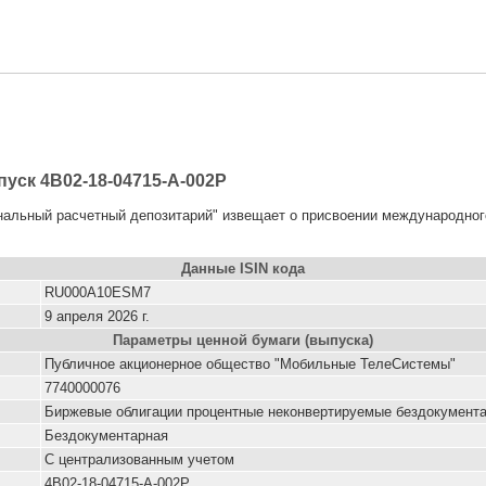
уск 4B02-18-04715-A-002P
ональный расчетный депозитарий" извещает о присвоении международно
Данные ISIN кода
RU000A10ESM7
9 апреля 2026 г.
Параметры ценной бумаги (выпуска)
Публичное акционерное общество "Мобильные ТелеСистемы"
7740000076
Биржевые облигации процентные неконвертируемые бездокумента
Бездокументарная
С централизованным учетом
4B02-18-04715-A-002P