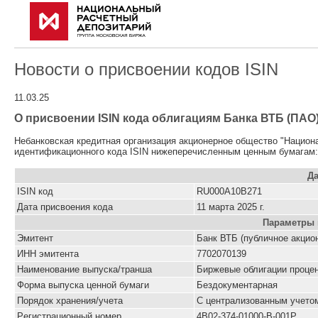
Новости о присвоении кодов ISIN
11.03.25
О присвоении ISIN кода облигациям Банка ВТБ (ПАО)
Небанковская кредитная организация акционерное общество "Национ
идентификационного кода ISIN нижеперечисленным ценным бумагам:
Да
ISIN код
RU000A10B271
Дата присвоения кода
11 марта 2025 г.
Параметры 
Эмитент
Банк ВТБ (публичное акцио
ИНН эмитента
7702070139
Наименование выпуска/транша
Биржевые облигации процен
Форма выпуска ценной бумаги
Бездокументарная
Порядок хранения/учета
С централизованным учето
Pегистрационный номер
4B02-374-01000-B-001P