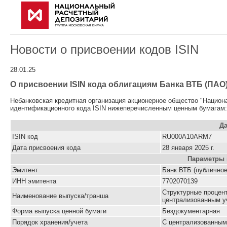
Новости о присвоении кодов ISIN
28.01.25
О присвоении ISIN кода облигациям Банка ВТБ (ПАО)
Небанковская кредитная организация акционерное общество "Национ
идентификационного кода ISIN нижеперечисленным ценным бумагам:
Да
ISIN код
RU000A10ARM7
Дата присвоения кода
28 января 2025 г.
Параметры 
Эмитент
Банк ВТБ (публичное
ИНН эмитента
7702070139
Структурные процен
Наименование выпуска/транша
централизованным уч
Форма выпуска ценной бумаги
Бездокументарная
Порядок хранения/учета
С централизованным