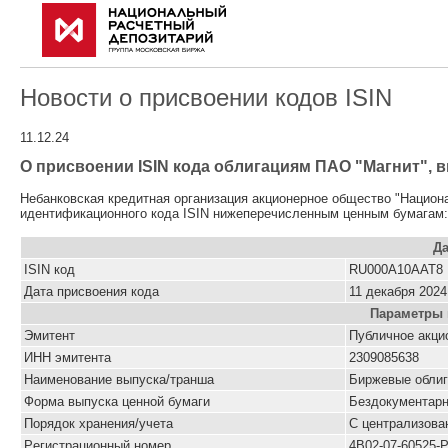
Новости о присвоении кодов ISIN
11.12.24
О присвоении ISIN кода облигациям ПАО "Магнит", в
Небанковская кредитная организация акционерное общество "Национ
идентификационного кода ISIN нижеперечисленным ценным бумагам:
Да
ISIN код
RU000A10AAT8
Дата присвоения кода
11 декабря 2024 
Параметры 
Эмитент
Публичное акци
ИНН эмитента
2309085638
Наименование выпуска/транша
Биржевые облиг
Форма выпуска ценной бумаги
Бездокументар
Порядок хранения/учета
С централизова
Pегистрационный номер
4B02-07-60525-