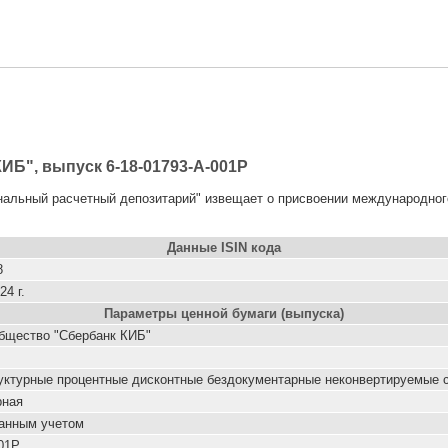
ИБ", выпуск 6-18-01793-A-001P
ональный расчетный депозитарий" извещает о присвоении международно
Данные ISIN кода
8
24 г.
Параметры ценной бумаги (выпуска)
бщество "Сбербанк КИБ"
уктурные процентные дисконтные бездокументарные неконвертируемые 
рная
анным учетом
001P