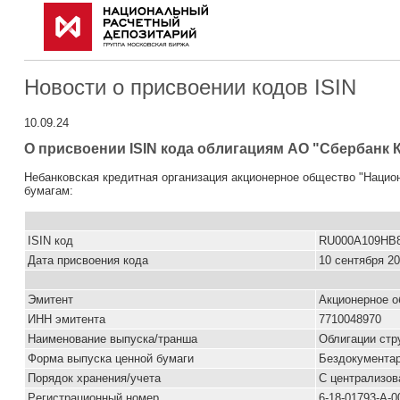
Новости о присвоении кодов ISIN
10.09.24
О присвоении ISIN кода облигациям АО "Сбербанк К
Небанковская кредитная организация акционерное общество "Наци
бумагам:
ISIN код
RU000A109HB
Дата присвоения кода
10 сентября 20
Эмитент
Акционерное о
ИНН эмитента
7710048970
Наименование выпуска/транша
Облигации стр
Форма выпуска ценной бумаги
Бездокумента
Порядок хранения/учета
С централизов
Pегистрационный номер
6-18-01793-A-