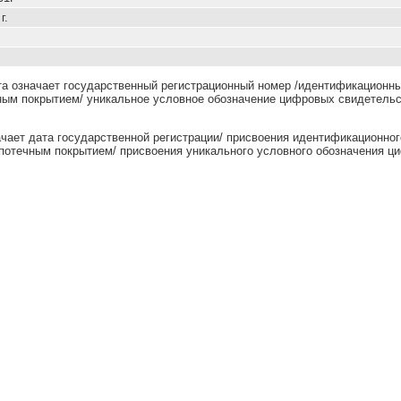
г.
та означает государственный регистрационный номер /идентификационны
ным покрытием/ уникальное условное обозначение цифровых свидетельс
ачает дата государственной регистрации/ присвоения идентификационног
потечным покрытием/ присвоения уникального условного обозначения ц