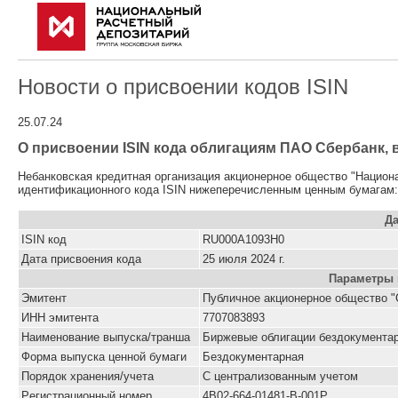
Новости о присвоении кодов ISIN
25.07.24
О присвоении ISIN кода облигациям ПАО Сбербанк, 
Небанковская кредитная организация акционерное общество "Национ
идентификационного кода ISIN нижеперечисленным ценным бумагам:
Да
ISIN код
RU000A1093H0
Дата присвоения кода
25 июля 2024 г.
Параметры 
Эмитент
Публичное акционерное общество "
ИНН эмитента
7707083893
Наименование выпуска/транша
Биржевые облигации бездокумент
Форма выпуска ценной бумаги
Бездокументарная
Порядок хранения/учета
С централизованным учетом
Pегистрационный номер
4B02-664-01481-B-001P