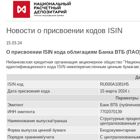
Новости о присвоении кодов ISIN
15.03.24
О присвоении ISIN кода облигациям Банка ВТБ (ПАО)
Небанковская кредитная организация акционерное общество "Национ
идентификационного кода ISIN нижеперечисленным ценным бумагам:
Да
ISIN код
RU000A1081H5
Дата присвоения кода
15 марта 2024 г.
Параметры 
Эмитент
Банк ВТБ (публичное
ИНН эмитента
7702070139
Cтруктурные процен
Наименование выпуска/транша
централизованным уч
Форма выпуска ценной бумаги
Бездокументарная
Порядок хранения/учета
С централизованным