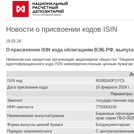
Новости о присвоении кодов ISIN
19.02.24
О присвоении ISIN кода облигациям ВЭБ.РФ, выпуск 
Небанковская кредитная организация акционерное общество "Национ
идентификационного кода ISIN нижеперечисленным ценным бумагам:
Да
ISIN код
RU000A0P1YC5
Дата присвоения кода
16 февраля 2024 г.
Параметры 
Эмитент
государственная ко
ИНН эмитента
7750004150
Биржевые облигации
Наименование выпуска/транша
прав серии ПБО-002
Форма выпуска ценной бумаги
Бездокументарная
Порядок хранения/учета
С централизованным