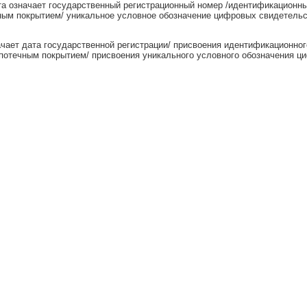
та означает государственный регистрационный номер /идентификационны
ным покрытием/ уникальное условное обозначение цифровых свидетельс
ачает дата государственной регистрации/ присвоения идентификационног
потечным покрытием/ присвоения уникального условного обозначения ц