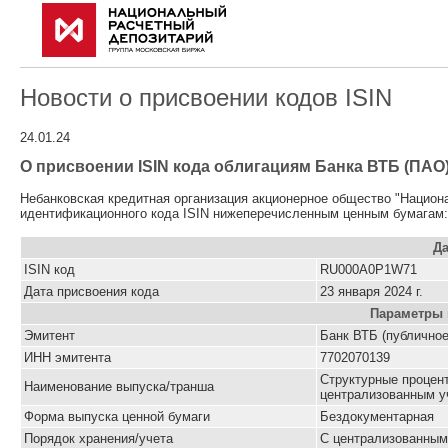
Новости о присвоении кодов ISIN
24.01.24
О присвоении ISIN кода облигациям Банка ВТБ (ПАО)
Небанковская кредитная организация акционерное общество "Национ
идентификационного кода ISIN нижеперечисленным ценным бумагам:
Да
ISIN код
RU000A0P1W71
Дата присвоения кода
23 января 2024 г.
Параметры 
Эмитент
Банк ВТБ (публичное
ИНН эмитента
7702070139
Cтруктурные процен
Наименование выпуска/транша
централизованным уч
Форма выпуска ценной бумаги
Бездокументарная
Порядок хранения/учета
С централизованным