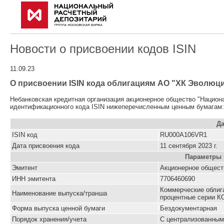
Новости о присвоении кодов ISIN
11.09.23
О присвоении ISIN кода облигациям АО "ХК Эволюци
Небанковская кредитная организация акционерное общество "Национ
идентификационного кода ISIN нижеперечисленным ценным бумагам:
Да
ISIN код
RU000A106VR1
Дата присвоения кода
11 сентября 2023 г.
Параметры 
Эмитент
Акционерное общест
ИНН эмитента
7706460690
Коммерческие облиг
Наименование выпуска/транша
процентные серии К
Форма выпуска ценной бумаги
Бездокументарная
Порядок хранения/учета
С централизованным