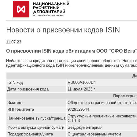
Новости о присвоении кодов ISIN
11.07.23
О присвоении ISIN кода облигациям ООО "СФО Вега",
Небанковская кредитная организация акционерное общество "Национ
идентификационного кода ISIN нижеперечисленным ценным бумагам:
Да
ISIN код
RU000A106JE4
Дата присвоения кода
11 июля 2023 г.
Параметры 
Эмитент
Общество с ограниченной ответстве
ИНН эмитента
9729329544
Структурные процентные неконверти
Наименование выпуска/транша
СП-1-3
Форма выпуска ценной бумаги
Бездокументарная
Порядок хранения/учета
С централизованным учетом