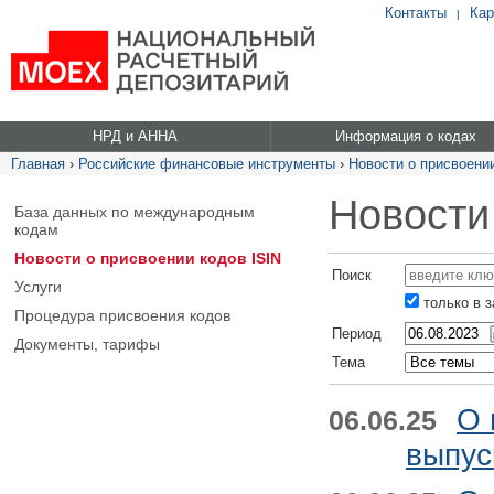
Контакты
Кар
|
НРД и АННА
Информация о кодах
Главная
›
Российские финансовые инструменты
›
Новости о присвоении
Новости
База данных по международным
кодам
Новости о присвоении кодов ISIN
Поиск
Услуги
только в 
Процедура присвоения кодов
Период
Документы, тарифы
Тема
О 
06.06.25
выпус