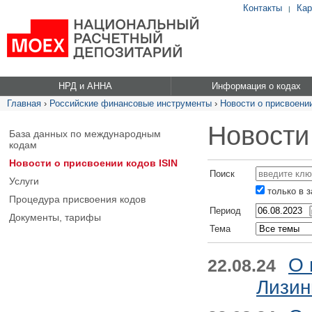
Контакты
Кар
|
НРД и АННА
Информация о кодах
Главная
›
Российские финансовые инструменты
›
Новости о присвоении
Новости
База данных по международным
кодам
Новости о присвоении кодов ISIN
Поиск
Услуги
только в 
Процедура присвоения кодов
Период
Документы, тарифы
Тема
О 
22.08.24
Лизин