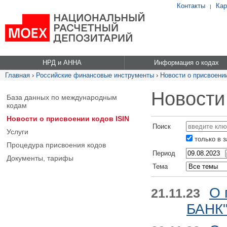
Контакты
Кар
|
НРД и АННА
Информация о кодах
Главная
›
Российские финансовые инструменты
›
Новости о присвоении
Новости
База данных по международным
кодам
Новости о присвоении кодов ISIN
Поиск
Услуги
только в 
Процедура присвоения кодов
Период
Документы, тарифы
Тема
О 
21.11.23
БАНК"