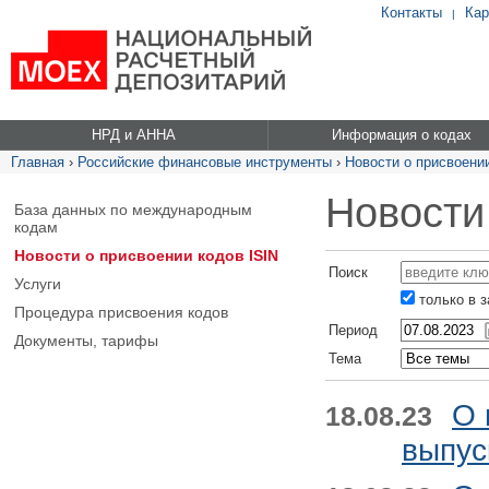
Контакты
Кар
|
НРД и АННА
Информация о кодах
Главная
›
Российские финансовые инструменты
›
Новости о присвоении
Новости
База данных по международным
кодам
Новости о присвоении кодов ISIN
Поиск
Услуги
только в 
Процедура присвоения кодов
Период
Документы, тарифы
Тема
О 
18.08.23
выпус