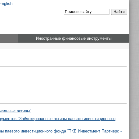
English
Иностранные финансовые инструменты
иальные активы"
ументов "Заблокированные активы паевого инвестиционного
ы паевого инвестиционного фонда "ТКБ Инвестмент Партнерс -