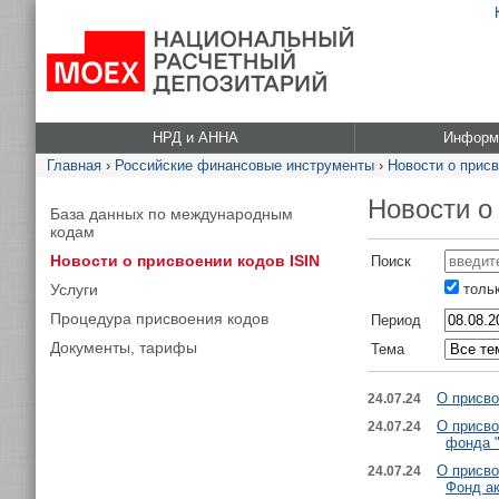
НРД и АННА
Информа
Главная
›
Российские финансовые инструменты
›
Новости о присв
Новости о
База данных по международным
кодам
Новости о присвоении кодов ISIN
Поиск
Услуги
тольк
Процедура присвоения кодов
Период
Документы, тарифы
Тема
О присво
24.07.24
О присво
24.07.24
фонда 
О присво
24.07.24
Фонд ак