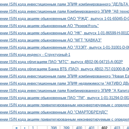
оении ISIN кода инвестиционным паям ЗПИФ комбинированного "ДЕЛЬТ
ении ISIN кода инвестиционным паям Комбинированного ЗПИФ "А8 техно
ении ISIN кода акциям обыкновенным ОАО "РЖД", выпуск 1-01-65045-D-
ении ISIN кода акциям обыкновенным АО "РезервУголь"
ении ISIN кода акциям обыкновенным АО "НК", выпуск 1-01-86599-H-001
ении ISIN кода акциям обыкновенным АО "МГТ "КАВКАЗ"
ении ISIN кода акциям обыкновенным АО "ЛЗЭП", выпуск 1-01-31001-D-0
ении ISIN кода индексу - Структурный-1
ении ISIN кода облигациям ПАО "МТС", выпуск 4B02-06-04715-A-002P
ении ISIN кода облигациям Банка ВТБ (ПАО), выпуск 4B02-757-01000-B-
ении ISIN кода инвестиционным паям ЗПИФ комбинированного "Новая 
оении ISIN кода инвестиционным паям ЗПИФ недвижимости "АКТИВО Д
ении ISIN кода инвестиционным паям Комбинированного ЗПИФ "А Капит
ении ISIN кода акциям обыкновенным ПАО "ТМ", выпуск 1-01-31294-D-00
оении ISIN кода акциям привилегированным неконвертируемым с опре
оении ISIN кода акциям обыкновенным АО "СМАРТОБРЕНДС"
ении ISIN кода акциям привилегированным неконвертируемым с опреде
1
...
398
399
400
401
402
403
4