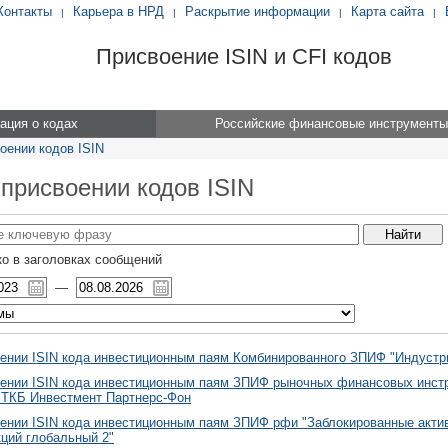
Контакты
Карьера в НРД
Раскрытие информации
Карта сайта
|
|
|
|
Присвоение ISIN и CFI кодов
ция о кодах
Российские финансовые инструменты
оении кодов ISIN
 присвоении кодов ISIN
о в заголовках сообщений
—
ении ISIN кода инвестиционным паям Комбинированного ЗПИФ "Индустр
ении ISIN кода инвестиционным паям ЗПИФ рыночных финансовых инстр
"ТКБ Инвестмент Партнерс-Фон
ении ISIN кода инвестиционным паям ЗПИФ рфи "Заблокированные актив
ций глобальный 2"