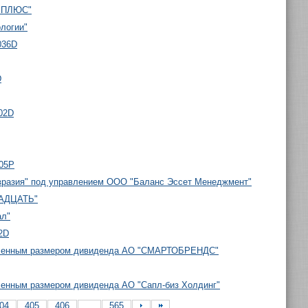
А ПЛЮС"
логии"
036D
D
02D
005P
Евразия" под управлением ООО "Баланс Эссет Менеджмент"
ВАДЦАТЬ"
ал"
2D
деленным размером дивиденда АО "СМАРТОБРЕНДС"
ленным размером дивиденда АО "Сапл-биз Холдинг"
04
405
406
...
565