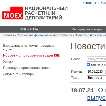
Контакты
Кар
|
НРД и АННА
Информация о кодах
Главная
›
Российские финансовые инструменты
›
Новости о присвоении
Новости
База данных по международным
кодам
Новости о присвоении кодов ISIN
Поиск
Услуги
только в 
Процедура присвоения кодов
Период
Документы, тарифы
Тема
О 
19.07.24
выпус