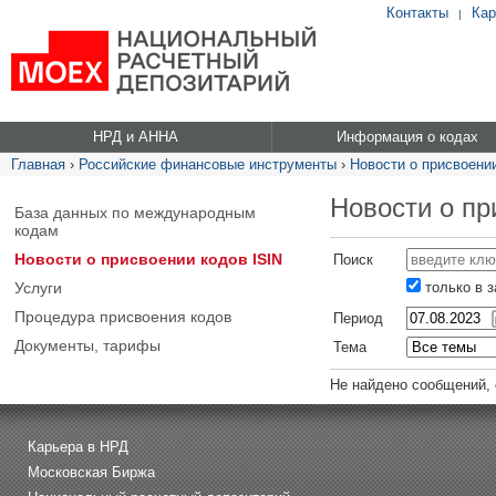
Контакты
Кар
|
НРД и АННА
Информация о кодах
Главная
›
Российские финансовые инструменты
›
Новости о присвоении
Новости о пр
База данных по международным
кодам
Новости о присвоении кодов ISIN
Поиск
Услуги
только в 
Процедура присвоения кодов
Период
Документы, тарифы
Тема
Не найдено сообщений,
Карьера в НРД
Московская Биржа