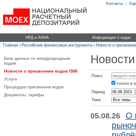
Контакты
Кар
|
НРД и АННА
Информация о кодах
Главная
›
Российские финансовые инструменты
›
Новости о присвоении
Новости
База данных по международным
кодам
Новости о присвоении кодов ISIN
Поиск
Услуги
только в 
Процедура присвоения кодов
Период
Документы, тарифы
Тема
О 
05.08.26
рыноч
рублё