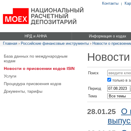
Контакты
Кар
|
НРД и АННА
Информация о кодах
Главная
›
Российские финансовые инструменты
›
Новости о присвоении
Новости
База данных по международным
кодам
Новости о присвоении кодов ISIN
Поиск
Услуги
только в 
Процедура присвоения кодов
Период
Документы, тарифы
Тема
О 
28.01.25
выпус