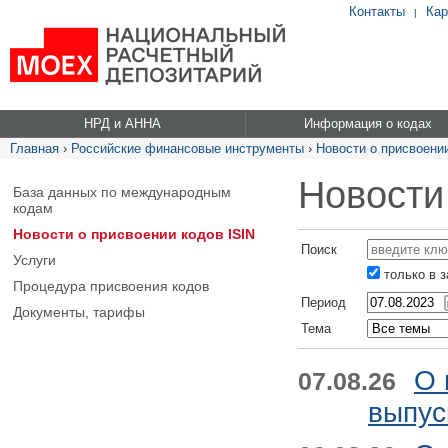
Контакты
Кар
|
НРД и АННА
Информация о кодах
Главная
›
Российские финансовые инструменты
›
Новости о присвоении
Новости
База данных по международным
кодам
Новости о присвоении кодов ISIN
Поиск
Услуги
только в 
Процедура присвоения кодов
Период
Документы, тарифы
Тема
О 
07.08.26
выпус