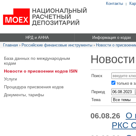
Контакты
Кар
|
НРД и АННА
Информация о кодах
Главная
›
Российские финансовые инструменты
›
Новости о присвоении
Новости
База данных по международным
кодам
Новости о присвоении кодов ISIN
Поиск
Услуги
только в 
Процедура присвоения кодов
Период
Документы, тарифы
Тема
О 
06.08.26
РКС О