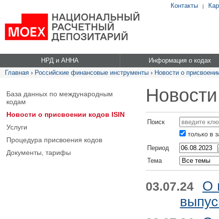
Контакты
Кар
|
НРД и АННА
Информация о кодах
Главная
›
Российские финансовые инструменты
›
Новости о присвоении
Новости
База данных по международным
кодам
Новости о присвоении кодов ISIN
Поиск
Услуги
только в 
Процедура присвоения кодов
Период
Документы, тарифы
Тема
О 
03.07.24
выпус