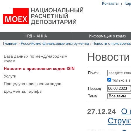
Контакты
Кар
|
НРД и АННА
Информация о кодах
Главная
›
Российские финансовые инструменты
›
Новости о присвоении
Новости
База данных по международным
кодам
Новости о присвоении кодов ISIN
Поиск
Услуги
только в 
Процедура присвоения кодов
Период
Документы, тарифы
Тема
О 
27.12.24
Струк