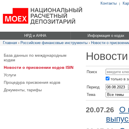
Контакты
Кар
|
НРД и АННА
Информация о кодах
Главная
›
Российские финансовые инструменты
›
Новости о присвоении
Новости
База данных по международным
кодам
Новости о присвоении кодов ISIN
Поиск
Услуги
только в 
Процедура присвоения кодов
Период
Документы, тарифы
Тема
О 
20.07.26
выпус