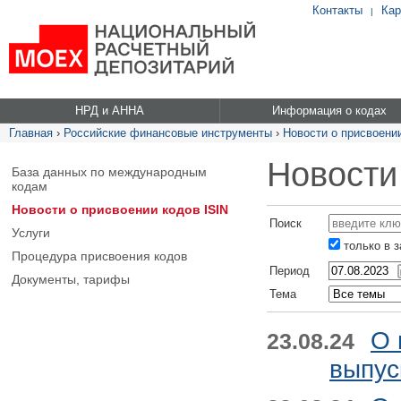
Контакты
Кар
|
НРД и АННА
Информация о кодах
Главная
›
Российские финансовые инструменты
›
Новости о присвоении
Новости
База данных по международным
кодам
Новости о присвоении кодов ISIN
Поиск
Услуги
только в 
Процедура присвоения кодов
Период
Документы, тарифы
Тема
О 
23.08.24
выпус