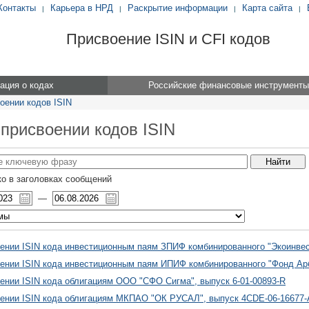
Контакты
Карьера в НРД
Раскрытие информации
Карта сайта
|
|
|
|
Присвоение ISIN и CFI кодов
ция о кодах
Российские финансовые инструменты
оении кодов ISIN
 присвоении кодов ISIN
о в заголовках сообщений
—
ении ISIN кода инвестиционным паям ЗПИФ комбинированного "Экоинвес
ении ISIN кода инвестиционным паям ИПИФ комбинированного "Фонд Ар
ении ISIN кода облигациям ООО "СФО Сигма", выпуск 6-01-00893-R
ении ISIN кода облигациям МКПАО "ОК РУСАЛ", выпуск 4CDE-06-16677-