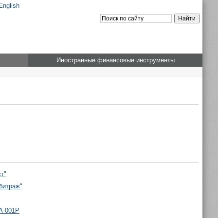
English
Иностранные финансовые инструменты
т"
битраж"
A-001P