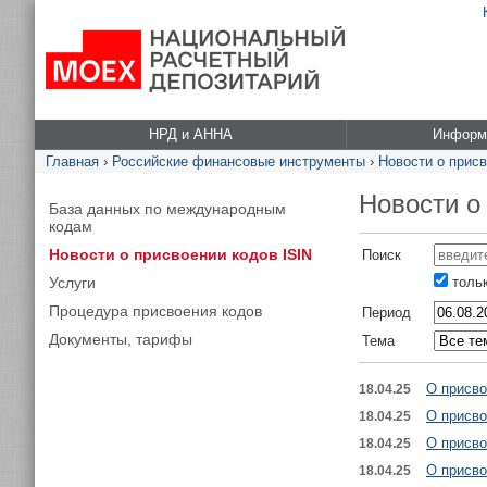
НРД и АННА
Информа
Главная
›
Российские финансовые инструменты
›
Новости о присв
Новости о
База данных по международным
кодам
Новости о присвоении кодов ISIN
Поиск
Услуги
тольк
Процедура присвоения кодов
Период
Документы, тарифы
Тема
О присво
18.04.25
О присво
18.04.25
О присво
18.04.25
О присво
18.04.25