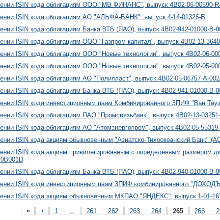
ении ISIN кода облигациям ООО "МВ ФИНАНС", выпуск 4B02-06-00590-R
ении ISIN кода облигациям АО "АЛЬФА-БАНК", выпуск 4-14-01326-B
ении ISIN кода облигациям Банка ВТБ (ПАО), выпуск 4B02-942-01000-B-
ении ISIN кода облигациям ООО "Газпром капитал", выпуск 4B02-13-364
ении ISIN кода облигациям ООО "Новые технологии", выпуск 4B02-06-00
ении ISIN кода облигациям ООО "Новые технологии", выпуск 4B02-05-00
ении ISIN кода облигациям АО "Полипласт", выпуск 4B02-05-06757-A-00
ении ISIN кода облигациям Банка ВТБ (ПАО), выпуск 4B02-941-01000-B-
ении ISIN кода инвестиционным паям Комбинированного ЗПИФ "Ван Тау
ении ISIN кода облигациям ПАО "Промсвязьбанк", выпуск 4B02-13-03251
ении ISIN кода облигациям АО "Атомэнергопром", выпуск 4B02-05-55319
ении ISIN кода акциям обыкновенным "Азиатско-Тихоокеанский Банк" (А
ении ISIN кода акциям привилегированным с определенным размером ди
10B001D
ении ISIN кода облигациям Банка ВТБ (ПАО), выпуск 4B02-940-01000-B-
ении ISIN кода инвестиционным паям ЗПИФ комбинированного "ДОХОДЪ 
ении ISIN кода акциям обыкновенным МКПАО "ЯНДЕКС", выпуск 1-01-16
1
...
261
262
263
264
265
266
2