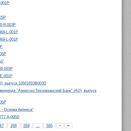
-001P
005P
00-R-003P
069-L-001P
069-L-001P
2P
005P
эр"
-B-003P
-E-001P
О), выпуск 10501810B003D
виденда "Азиатско-Тихоокеанский Банк" (АО), выпуск
005P
- Основа бизнеса"
777-A-005D
67
268
269
...
565