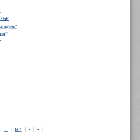
L
-005P
итадель"
кий"
P
...
564