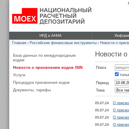
НРД и АННА
Информа
Главная
›
Российские финансовые инструменты
›
Новости о присв
Новости о
База данных по международным
кодам
Новости о присвоении кодов ISIN
Поиск
Услуги
тольк
Процедура присвоения кодов
Период
Документы, тарифы
Тема
О присво
05.07.24
О присво
05.07.24
О присво
05.07.24
О присво
05.07.24