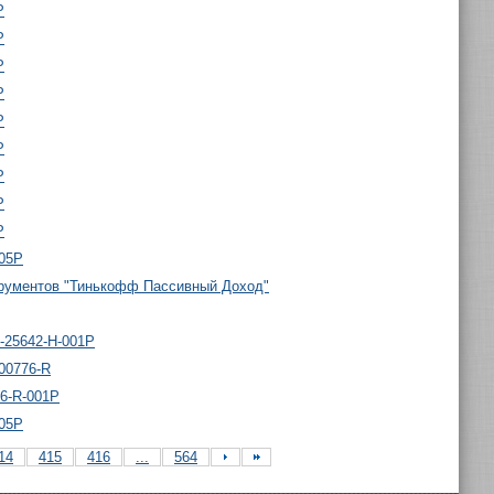
P
P
P
P
P
P
P
P
P
005P
рументов "Тинькофф Пассивный Доход"
-25642-H-001P
00776-R
6-R-001P
005P
14
415
416
...
564