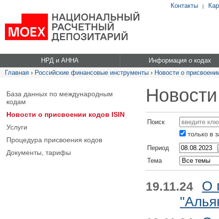
Контакты
Кар
|
НРД и АННА
Информация о кодах
Главная
›
Российские финансовые инструменты
›
Новости о присвоении
Новости
База данных по международным
кодам
Новости о присвоении кодов ISIN
Поиск
Услуги
только в 
Процедура присвоения кодов
Период
Документы, тарифы
Тема
О 
19.11.24
"Алья