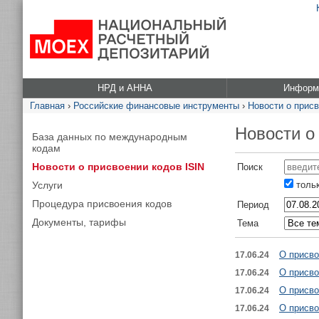
НРД и АННА
Информа
Главная
›
Российские финансовые инструменты
›
Новости о присв
Новости о
База данных по международным
кодам
Новости о присвоении кодов ISIN
Поиск
Услуги
тольк
Процедура присвоения кодов
Период
Документы, тарифы
Тема
О присво
17.06.24
О присво
17.06.24
О присво
17.06.24
О присво
17.06.24