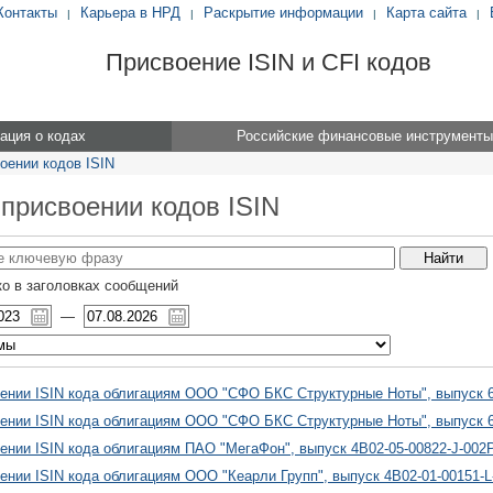
Контакты
Карьера в НРД
Раскрытие информации
Карта сайта
|
|
|
|
Присвоение ISIN и CFI кодов
ция о кодах
Российские финансовые инструменты
оении кодов ISIN
 присвоении кодов ISIN
о в заголовках сообщений
—
ении ISIN кода облигациям ООО "СФО БКС Структурные Ноты", выпуск 6
ении ISIN кода облигациям ООО "СФО БКС Структурные Ноты", выпуск 6
ении ISIN кода облигациям ПАО "МегаФон", выпуск 4B02-05-00822-J-002
ении ISIN кода облигациям ООО "Кеарли Групп", выпуск 4B02-01-00151-L