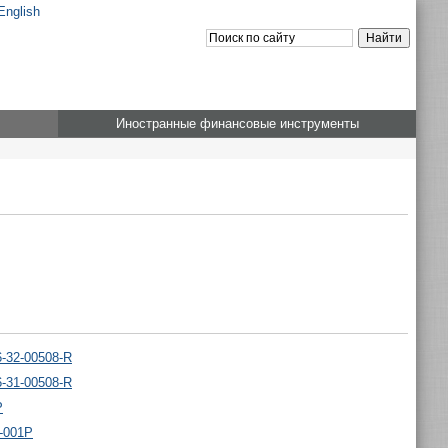
English
Иностранные финансовые инструменты
-32-00508-R
-31-00508-R
P
-001P