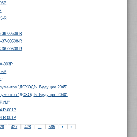
005P
P
65-R
-38-00508-R
-37-00508-R
-36-00508-R
-A-003P
005P
с"
трументов "ДОХОДЪ. Будущее 2045"
трументов "ДОХОДЪ. Будущее 2040"
УРУМ"
4-R-001P
4-R-001P
26
427
428
...
565