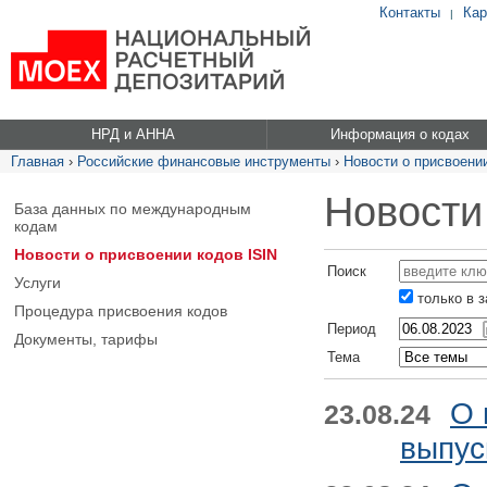
Контакты
Кар
|
НРД и АННА
Информация о кодах
Главная
›
Российские финансовые инструменты
›
Новости о присвоении
Новости
База данных по международным
кодам
Новости о присвоении кодов ISIN
Поиск
Услуги
только в 
Процедура присвоения кодов
Период
Документы, тарифы
Тема
О 
23.08.24
выпус