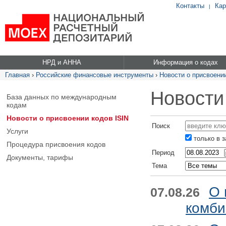
Контакты
Кар
|
НРД и АННА
Информация о кодах
Главная
›
Российские финансовые инструменты
›
Новости о присвоении
Новости
База данных по международным
кодам
Новости о присвоении кодов ISIN
Поиск
Услуги
только в 
Процедура присвоения кодов
Период
Документы, тарифы
Тема
О 
07.08.26
комби