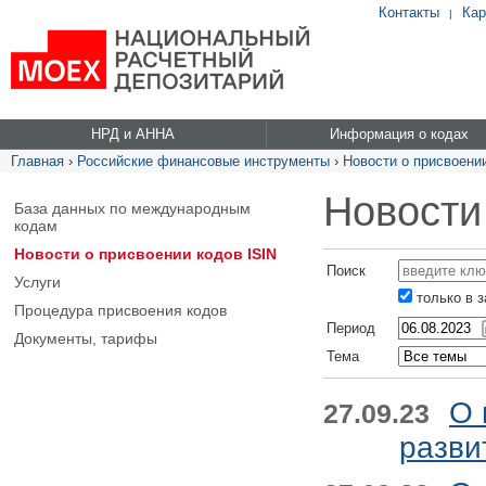
Контакты
Кар
|
НРД и АННА
Информация о кодах
Главная
›
Российские финансовые инструменты
›
Новости о присвоении
Новости
База данных по международным
кодам
Новости о присвоении кодов ISIN
Поиск
Услуги
только в 
Процедура присвоения кодов
Период
Документы, тарифы
Тема
О 
27.09.23
разви