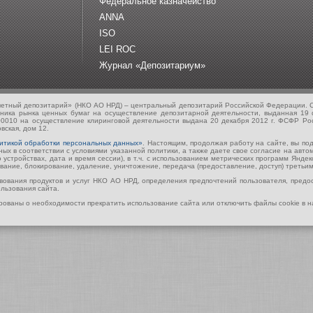
Федеральное казначейство
ANNA
ISO
LEI ROC
Журнал «Депозитариум»
четный депозитарий» (НКО АО НРД) – центральный депозитарий Российской Федерации. С
тника рынка ценных бумаг на осуществление депозитарной деятельности, выданная 19
00010 на осуществление клиринговой деятельности выдана 20 декабря 2012 г. ФСФР Ро
вская, дом 12.
итикой обработки персональных данных»
. Настоящим, продолжая работу на сайте, вы п
х в соответствии с условиями указанной политики, а также даете свое согласие на авт
 устройствах, дата и время сессии), в т.ч. с использованием метрических программ Янде
ование, блокирование, удаление, уничтожение, передача (предоставление, доступ) трет
твования продуктов и услуг НКО АО НРД, определения предпочтений пользователя, пред
ользования сайта.
ованы о необходимости прекратить использование сайта или отключить файлы cookie в н