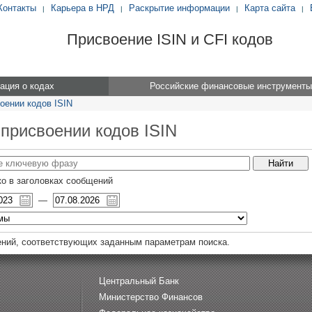
Контакты
Карьера в НРД
Раскрытие информации
Карта сайта
|
|
|
|
Присвоение ISIN и CFI кодов
ция о кодах
Российские финансовые инструменты
оении кодов ISIN
 присвоении кодов ISIN
о в заголовках сообщений
—
ний, соответствующих заданным параметрам поиска.
Центральный Банк
Министерство Финансов