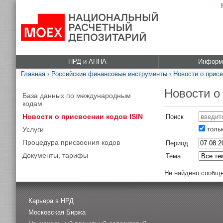
НРД и АННА
Информа
Главная
›
Российские финансовые инструменты
›
Новости о присв
Новости о
База данных по международным
кодам
Новости о присвоении кодов ISIN
Поиск
Услуги
тольк
Процедура присвоения кодов
Период
Документы, тарифы
Тема
Не найдено сообще
Карьера в НРД
Московская Биржа