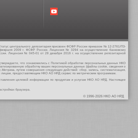
татус центрального депозитария присвоен ФСФР России приказом № 12-2761/ПЗ-
 февраля 2009 г. ФСФР России. Лицензия № 3294 на осуществление банковских
ссии. Лицензия № 045-01 от 28 декабря 2016 г. на осуществление репозитарной
одтверждаете, что ознакомились с Политикой обработки персональных данных НКО
оматизированную обработку ваших персональных данных (файлы cookie, сведения о
кс.Метрика, путем совершения следующих действий: сбор, запись, систематизация,
ьим лицам, предоставляющим НКО АО НРД сервис по метрическим программам.
оставления целевой информации по продуктам и услугам НКО АО НРД. Настоящее
астройках браузера.
©
1996-2026 НКО АО НРД