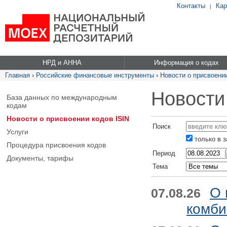
Контакты
Кар
|
НРД и АННА
Информация о кодах
Главная
›
Российские финансовые инструменты
›
Новости о присвоении
Новости
База данных по международным
кодам
Новости о присвоении кодов ISIN
Поиск
Услуги
только в 
Процедура присвоения кодов
Период
Документы, тарифы
Тема
О 
07.08.26
комби